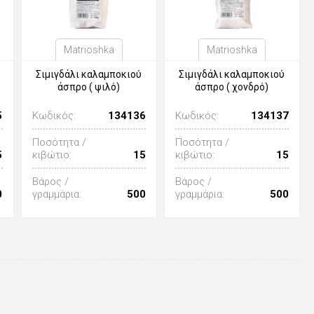
Matrioshka
Matrioshka
Σιμιγδάλι καλαμποκιού
Σιμιγδάλι καλαμποκιού
άσπρο ( ψιλό)
άσπρο ( χονδρό)
5
Κωδικός:
134136
Κωδικός:
134137
Ποσότητα /
Ποσότητα /
5
κιβώτιο:
15
κιβώτιο:
15
Βάρος /
Βάρος /
0
γραμμάρια:
500
γραμμάρια:
500