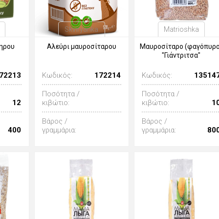
Skviryanka
Matrioshka
ηρου
Αλεύρι μαυροσίταρου
Μαυροσίταρο (φαγόπυρο
"Γιάντριτσα"
72213
Κωδικός:
172214
Κωδικός:
13514
Ποσότητα /
Ποσότητα /
12
κιβώτιο:
κιβώτιο:
1
Βάρος /
Βάρος /
400
γραμμάρια:
γραμμάρια:
80