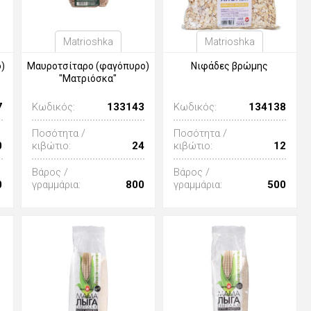
Matrioshka
Matrioshka
)
Μαυροτσίταρο (φαγόπυρο)
Νιφάδες βρώμης
"Ματριόσκα"
7
Κωδικός:
133143
Κωδικός:
134138
Ποσότητα /
Ποσότητα /
0
κιβώτιο:
24
κιβώτιο:
12
Βάρος /
Βάρος /
0
γραμμάρια:
800
γραμμάρια:
500