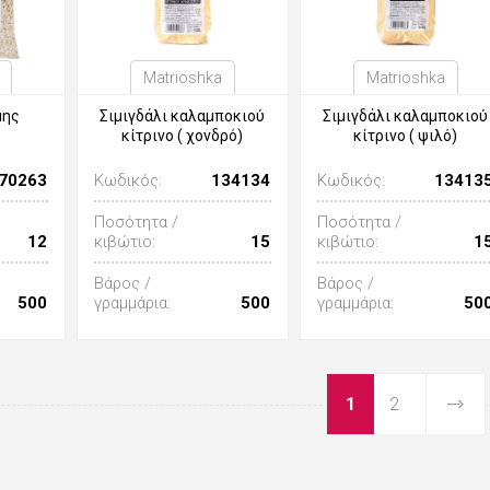
Matrioshka
Matrioshka
μης
Σιμιγδάλι καλαμποκιού
Σιμιγδάλι καλαμποκιού
κίτρινο ( χονδρό)
κίτρινο ( ψιλό)
70263
Κωδικός:
134134
Κωδικός:
13413
Ποσότητα /
Ποσότητα /
12
κιβώτιο:
15
κιβώτιο:
1
Βάρος /
Βάρος /
500
γραμμάρια:
500
γραμμάρια:
50
1
2