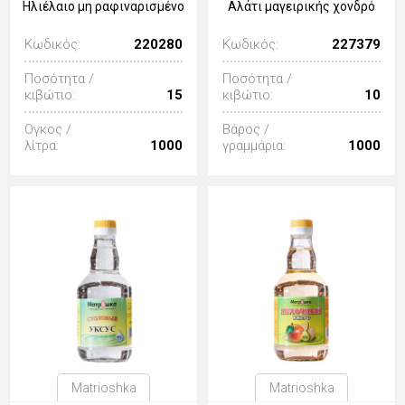
Ηλιέλαιο μη ραφιναρισμένο
Αλάτι μαγειρικής χονδρό
Κωδικός:
220280
Κωδικός:
227379
Ποσότητα /
Ποσότητα /
κιβώτιο:
15
κιβώτιο:
10
Ογκος /
Βάρος /
λίτρα:
1000
γραμμάρια:
1000
Matrioshka
Matrioshka