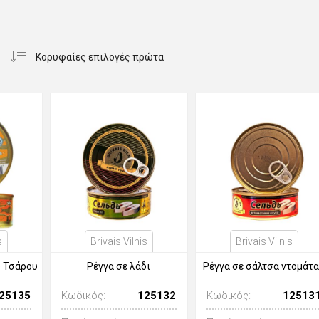
s
Brivais Vilnis
Brivais Vilnis
υ Τσάρου
Ρέγγα σε λάδι
Ρέγγα σε σάλτσα ντομάτ
25135
Κωδικός:
125132
Κωδικός:
12513