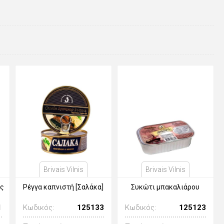
Brivais Vilnis
Brivais Vilnis
ας
Ρέγγα καπνιστή [Σαλάκα]
Συκώτι μπακαλιάρου
1
Κωδικός:
125133
Κωδικός:
125123