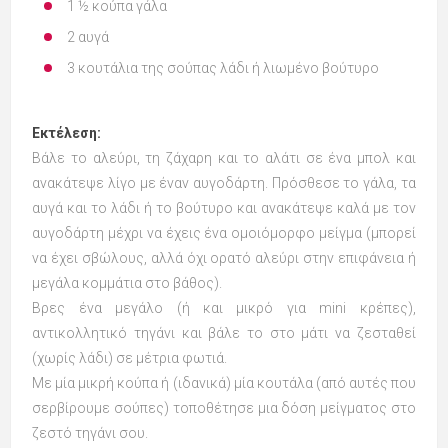
1 ½ κούπα γάλα
2 αυγά
3 κουτάλια της σούπας λάδι ή λιωμένο βούτυρο
Εκτέλεση:
Βάλε το αλεύρι, τη ζάχαρη και το αλάτι σε ένα μπολ και
ανακάτεψε λίγο με έναν αυγοδάρτη. Πρόσθεσε το γάλα, τα
αυγά και το λάδι ή το βούτυρο και ανακάτεψε καλά με τον
αυγοδάρτη μέχρι να έχεις ένα ομοιόμορφο μείγμα (μπορεί
να έχει σβώλους, αλλά όχι ορατό αλεύρι στην επιφάνεια ή
μεγάλα κομμάτια στο βάθος).
Βρες ένα μεγάλο (ή και μικρό για mini κρέπες),
αντικολλητικό τηγάνι και βάλε το στο μάτι να ζεσταθεί
(χωρίς λάδι) σε μέτρια φωτιά.
Με μία μικρή κούπα ή (ιδανικά) μία κουτάλα (από αυτές που
σερβίρουμε σούπες) τοποθέτησε μια δόση μείγματος στο
ζεστό τηγάνι σου.