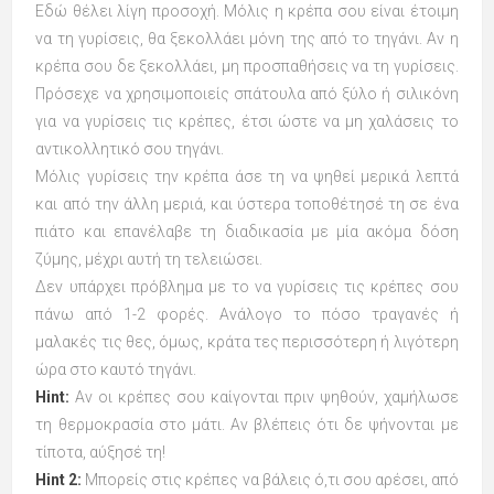
Εδώ θέλει λίγη προσοχή. Μόλις η κρέπα σου είναι έτοιμη
να τη γυρίσεις, θα ξεκολλάει μόνη της από το τηγάνι. Αν η
κρέπα σου δε ξεκολλάει, μη προσπαθήσεις να τη γυρίσεις.
Πρόσεχε να χρησιμοποιείς σπάτουλα από ξύλο ή σιλικόνη
για να γυρίσεις τις κρέπες, έτσι ώστε να μη χαλάσεις το
αντικολλητικό σου τηγάνι.
Μόλις γυρίσεις την κρέπα άσε τη να ψηθεί μερικά λεπτά
και από την άλλη μεριά, και ύστερα τοποθέτησέ τη σε ένα
πιάτο και επανέλαβε τη διαδικασία με μία ακόμα δόση
ζύμης, μέχρι αυτή τη τελειώσει.
Δεν υπάρχει πρόβλημα με το να γυρίσεις τις κρέπες σου
πάνω από 1-2 φορές. Ανάλογο το πόσο τραγανές ή
μαλακές τις θες, όμως, κράτα τες περισσότερη ή λιγότερη
ώρα στο καυτό τηγάνι.
Hint:
Αν οι κρέπες σου καίγονται πριν ψηθούν, χαμήλωσε
τη θερμοκρασία στο μάτι. Αν βλέπεις ότι δε ψήνονται με
τίποτα, αύξησέ τη!
Hint 2:
Μπορείς στις κρέπες να βάλεις ό,τι σου αρέσει, από