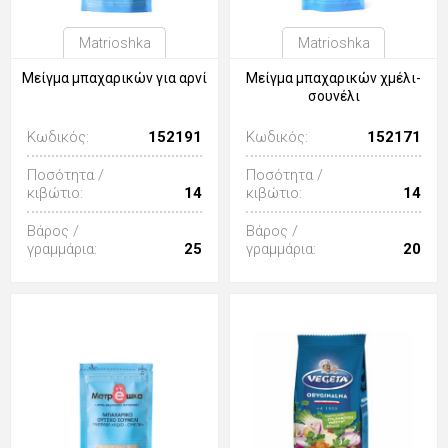
Matrioshka
Matrioshka
Μείγμα μπαχαρικών για αρνί
Μείγμα μπαχαρικών χμέλι-
σουνέλι
Κωδικός:
152191
Κωδικός:
152171
Ποσότητα /
Ποσότητα /
κιβώτιο:
14
κιβώτιο:
14
Βάρος /
Βάρος /
γραμμάρια:
25
γραμμάρια:
20