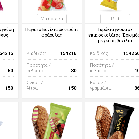
Matrioshka
Rud
ε γεύση
Παγωτό Βανίλια με σιρόπι
Τυράκια γλυκά με
σους
φράουλας
επικ.σοκολάτας "Εσκιμό
με γεύση βανίλια
54215
Κωδικός:
154216
Κωδικός:
15425
Ποσότητα /
Ποσότητα /
50
κιβώτιο:
30
κιβώτιο:
1
Ογκος /
Βάρος /
150
λίτρα:
150
γραμμάρια:
3