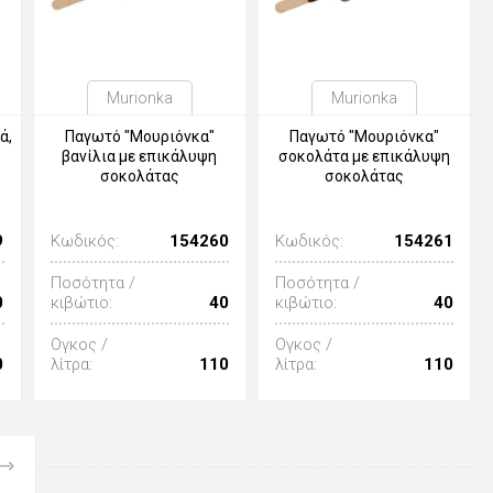
Murionka
Murionka
ά,
Παγωτό "Μουριόνκα"
Παγωτό "Μουριόνκα"
βανίλια με επικάλυψη
σοκολάτα με επικάλυψη
σοκολάτας
σοκολάτας
9
Κωδικός:
154260
Κωδικός:
154261
Ποσότητα /
Ποσότητα /
0
κιβώτιο:
40
κιβώτιο:
40
Ογκος /
Ογκος /
0
λίτρα:
110
λίτρα:
110