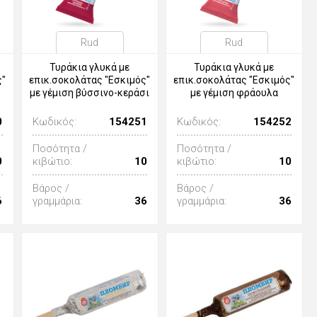
Rud
Rud
Τυράκια γλυκά με
Τυράκια γλυκά με
ς"
επικ.σοκολάτας "Εσκιμός"
επικ.σοκολάτας "Εσκιμός"
με γέμιση βύσσινο-κεράσι
με γέμιση φράουλα
0
Κωδικός:
154251
Κωδικός:
154252
Ποσότητα /
Ποσότητα /
0
κιβώτιο:
10
κιβώτιο:
10
Βάρος /
Βάρος /
6
γραμμάρια:
36
γραμμάρια:
36