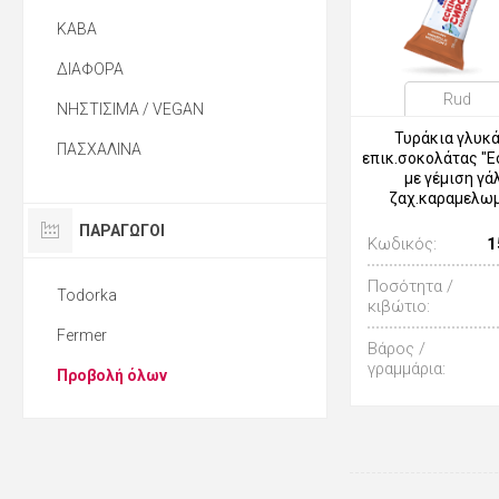
ΚΑΒΑ
ΔΙΑΦΟΡΑ
Rud
ΝΗΣΤΙΣΙΜΑ / VEGAN
Τυράκια γλυκά
ΠΑΣΧΑΛΙΝΑ
επικ.σοκολάτας "Ε
με γέμιση γά
ζαχ.καραμελω
ΠΑΡΑΓΩΓΟΙ
Κωδικός:
1
Ποσότητα /
Todorka
κιβώτιο:
Fermer
Βάρος /
γραμμάρια:
Προβολή όλων