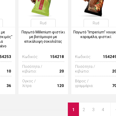
Rud
Rud
 με
Παγωτό Millenium φιστίκι
Παγωτό "Imperium" νουγκ
σκιμός"
με βατόμουρο με
καραμέλα, φιστικί
λα
επικάλυψη σοκολάτας
μένο
54253
Κωδικός:
154218
Κωδικός:
15424
Ποσότητα /
Ποσότητα /
10
κιβώτιο:
20
κιβώτιο:
2
Ογκος /
Βάρος /
36
λίτρα:
120
γραμμάρια:
7
1
2
3
4