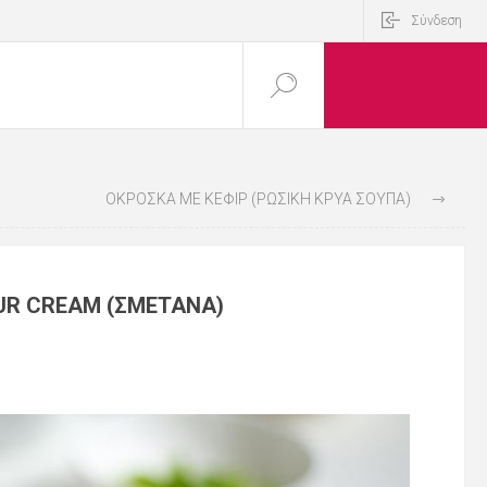
Σύνδεση
ΟΚΡΌΣΚΑ ΜΕ ΚΕΦΊΡ (ΡΩΣΙΚΉ ΚΡΎΑ ΣΟΎΠΑ)
UR CREAM (ΣΜΕΤΆΝΑ)