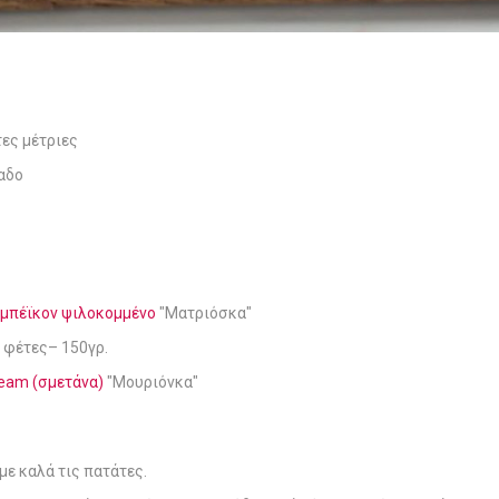
τες μέτριες
αδο
.
μπέϊκον ψιλοκομμένο
"Ματριόσκα"
ε φέτες– 150γρ.
ream (σμετάνα)
"Μουριόνκα"
με καλά τις πατάτες.