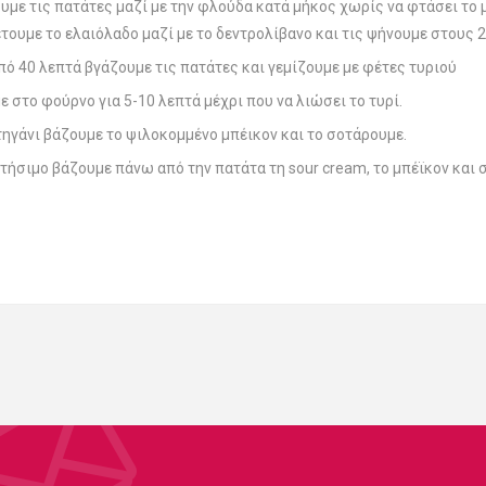
υμε τις πατάτες μαζί με την φλούδα κατά μήκος χωρίς να φτάσει το μ
τουμε το ελαιόλαδο μαζί με το δεντρολίβανο και τις ψήνουμε στους 
πό 40 λεπτά βγάζουμε τις πατάτες και γεμίζουμε με φέτες τυριού
 στο φούρνο για 5-10 λεπτά μέχρι που να λιώσει το τυρί.
 τηγάνι βάζουμε το ψιλοκομμένο μπέικον και το σοτάρουμε.
 στήσιμο βάζουμε πάνω από την πατάτα τη sour cream, το μπέϊκον και