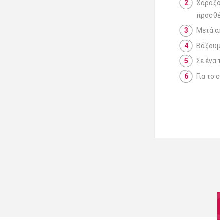
Χαράζο
προσθέ
Μετά α
Βάζουμε
Σε ένα
Για το