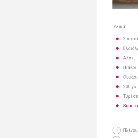
Υλικά:
3 πατά
Ελαιόλ
Αλάτι
Πιπέρι
Θυμάρι
200 γρ
Τυρί σ
Sour c
Πλένου