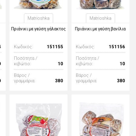
Matrioshka
Matrioshka
Πριάνικι με γεύση γάλακτος
Πριάνικι με γεύση βανίλια
4
Κωδικός:
151155
Κωδικός:
151156
Ποσότητα /
Ποσότητα /
0
κιβώτιο:
10
κιβώτιο:
10
Βάρος /
Βάρος /
0
γραμμάρια:
380
γραμμάρια:
380