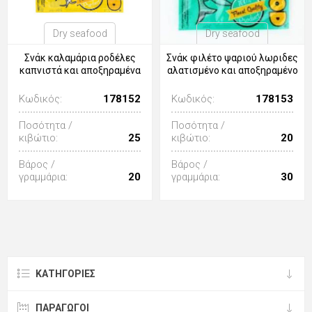
Dry seafood
Dry seafood
Σνάκ καλαμάρια ροδέλες
Σνάκ φιλέτο ψαριού λωριδες
καπνιστά και αποξηραμένα
αλατισμένο και αποξηραμένο
Κωδικός:
178152
Κωδικός:
178153
Ποσότητα /
Ποσότητα /
κιβώτιο:
25
κιβώτιο:
20
Βάρος /
Βάρος /
γραμμάρια:
20
γραμμάρια:
30
ΚΑΤΗΓΟΡΊΕΣ
ΠΑΡΑΓΩΓΟΙ