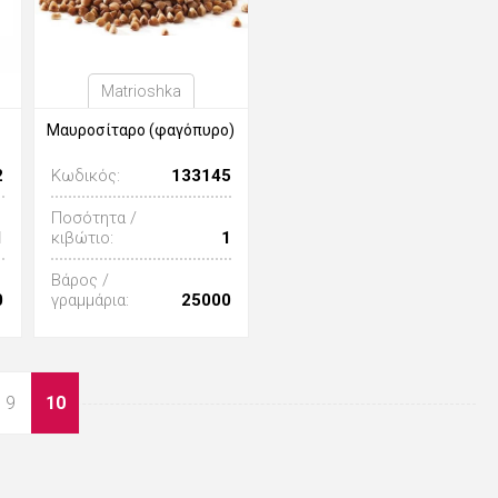
Matrioshka
Μαυροσίταρο (φαγόπυρο)
2
Κωδικός:
133145
Ποσότητα /
1
κιβώτιο:
1
Βάρος /
0
γραμμάρια:
25000
9
10