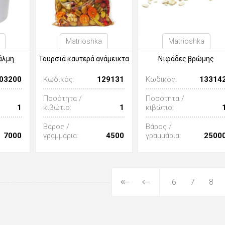
Matrioshka
Matrioshka
άλμη
Τουρσιά καυτερά ανάμεικτα
Νιφάδες βρώμης
03200
Κωδικός:
129131
Κωδικός:
13314
Ποσότητα /
Ποσότητα /
1
κιβώτιο:
1
κιβώτιο:
Βάρος /
Βάρος /
7000
γραμμάρια:
4500
γραμμάρια:
2500
6
7
8