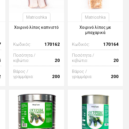
Matrioshka
Matrioshka
Χοιρινό λίπος καπνιστό
Χοιρινό λίπος με
μπαχαρικά
7
Κωδικός:
170162
Κωδικός:
170164
Ποσότητα /
Ποσότητα /
4
κιβώτιο:
20
κιβώτιο:
20
Βάρος /
Βάρος /
2
γραμμάρια:
200
γραμμάρια:
200